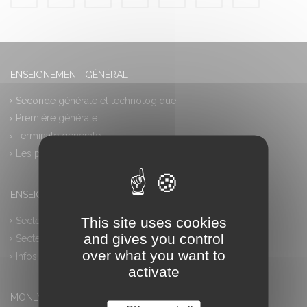
ENSEIGNEMENT GÉNÉRAL
Seconde générale et technologique
Première générale
Terminale générale
Les plus
ENSEIGNEMENT PROFESSIONNEL
This site uses cookies
Secteur industriel
and gives you control
Secteur tertiaire
over what you want to
Infos pratiques
activate
MONLYCEE.NET (ENT) – PRONOTE