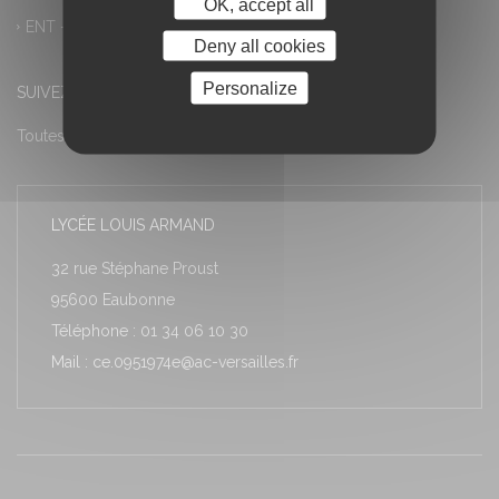
OK, accept all
ENT – Accès à PRONOTE
Deny all cookies
Personalize
SUIVEZ-NOUS
Toutes les actualités
LYCÉE LOUIS ARMAND
32 rue Stéphane Proust
95600 Eaubonne
Téléphone : 01 34 06 10 30
Mail : ce.0951974e@ac-versailles.fr