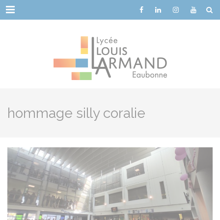
Cookies management panel
Menu
hommage silly coralie