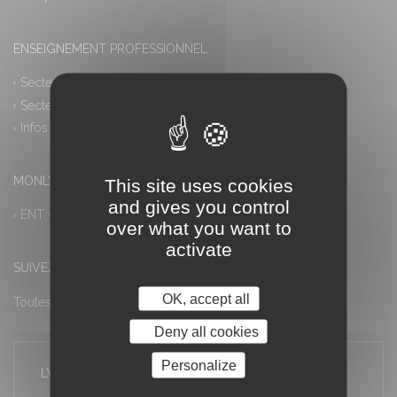
ENSEIGNEMENT PROFESSIONNEL
Secteur industriel
Secteur tertiaire
Infos pratiques
MONLYCEE.NET (ENT) – PRONOTE
This site uses cookies
and gives you control
ENT – Accès à PRONOTE
over what you want to
activate
SUIVEZ-NOUS
OK, accept all
Toutes les actualités
Deny all cookies
Personalize
LYCÉE LOUIS ARMAND