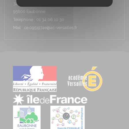
32 rue Stéphane Proust
95600 Eaubonne
Téléphone : 01 34 06 10 30
Mail : ce.0951974e@ac-versailles.fr