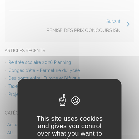
Suivant
REMISE DES PRIX CONCOURS ISN
ARTICLES RÉCENTS
Rentrée scolaire 2026 Planning
Congés d’été – Fermeture du lycée
Des ponts entre l’Europe et l’Afrique
Taxe d’apprentissage 2026
Projet théâtre
CATÉGORIES
This site uses cookies
and gives you control
Actualités
over what you want to
AP