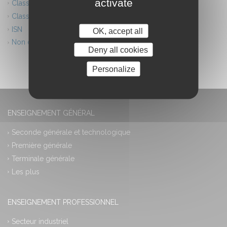
activate
Classes européennes
Classes innovantes
ISN
OK, accept all
Non classé
Deny all cookies
Personalize
ENSEIGNEMENT GÉNÉRAL
Seconde générale et technologique
Première générale
Terminale générale
Les plus
ENSEIGNEMENT PROFESSIONNEL
Secteur industriel