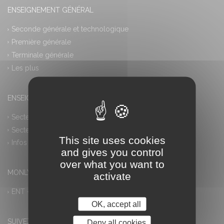
ENSEIGNEMENT GÉNÉRAL
Seconde générale et technologique
Première générale
Terminale générale
Les plus
ENSEIGNEMENT PROFESSIONNEL
Secteur industriel
Secteur tertiaire
This site uses cookies
Infos pratiques
and gives you control
over what you want to
MONLYCEE.NET (ENT) – PRONOTE
activate
ENT – Accès à PRONOTE
OK, accept all
SUIVEZ-NOUS
Deny all cookies