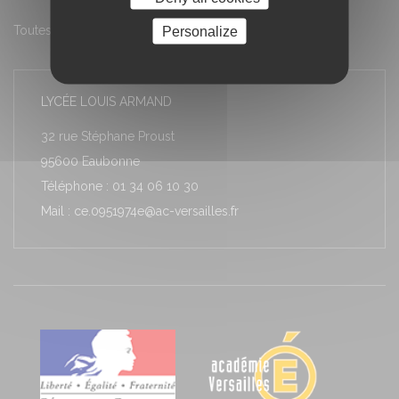
Personalize
Toutes les actualités
LYCÉE LOUIS ARMAND
32 rue Stéphane Proust
95600 Eaubonne
Téléphone : 01 34 06 10 30
Mail : ce.0951974e@ac-versailles.fr