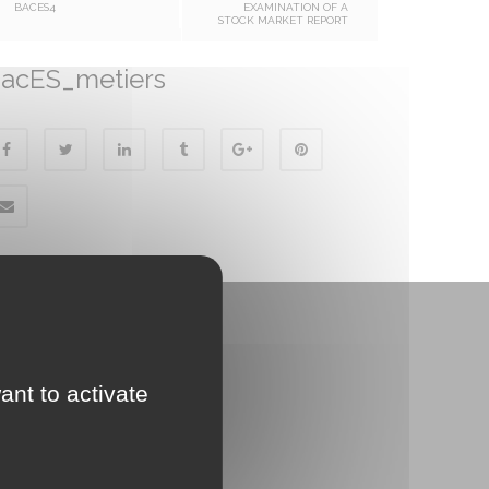
BACES4
EXAMINATION OF A
STOCK MARKET REPORT
acES_metiers
ant to activate