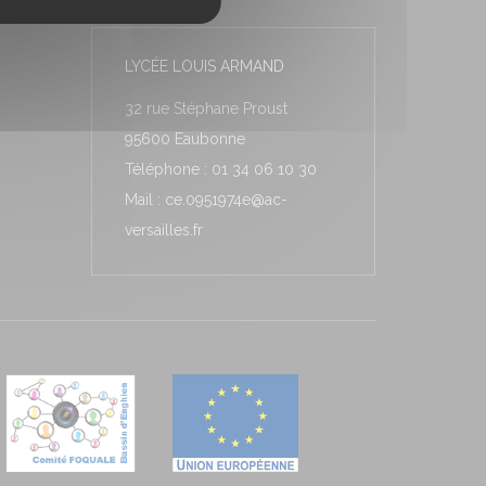
LYCÉE LOUIS ARMAND
32 rue Stéphane Proust
95600 Eaubonne
Téléphone : 01 34 06 10 30
Mail : ce.0951974e@ac-
versailles.fr