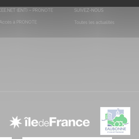
EE.NET (ENT) – PRONOTE
SUIVEZ-NOUS
 Accès à PRONOTE
Toutes les actualités