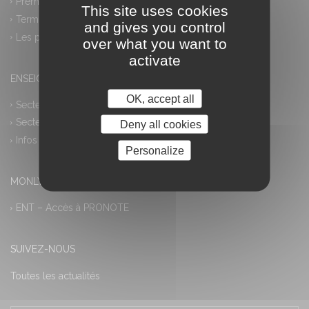
Première générale
This site uses cookies
Terminale générale
and gives you control
Les plus
over what you want to
activate
ENSEIGNEMENT PROFESSIONNEL
OK, accept all
Secteur industriel
Secteur tertiaire
Deny all cookies
Infos pratiques
Personalize
MONLYCEE.NET (ENT) – PRONOTE
ENT – Accès à PRONOTE
SUIVEZ-NOUS
Toutes les actualités