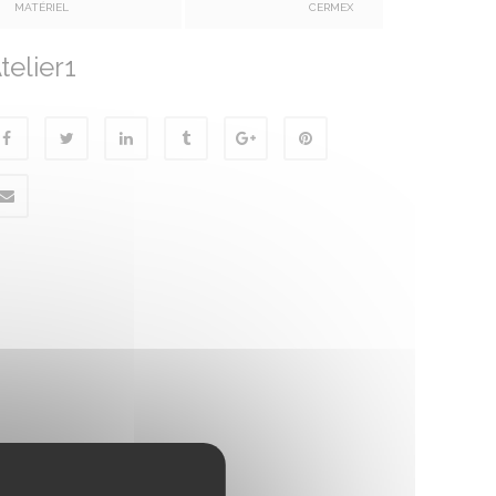
MATÉRIEL
CERMEX
telier1