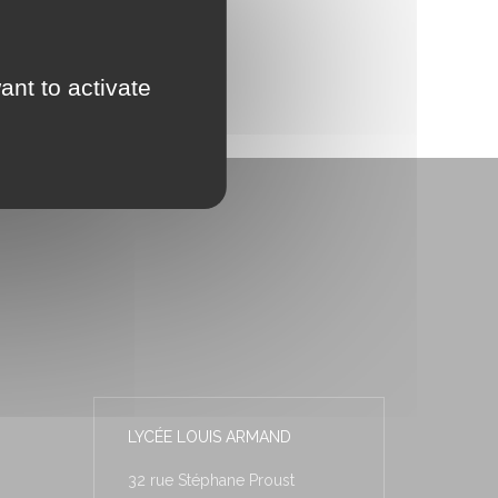
ant to activate
LYCÉE LOUIS ARMAND
32 rue Stéphane Proust