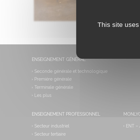
This site uses
ENSEIGNEMENT GÉNÉRAL
Seconde générale et technologique
Première générale
Terminale générale
Les plus
ENSEIGNEMENT PROFESSIONNEL
MONLYC
Secteur industriel
ENT –
Secteur tertiaire