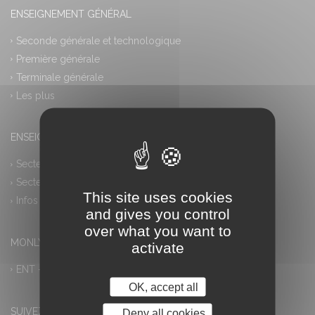
ENSEIGNEMENT GÉNÉRAL
Seconde générale et technologique
Première générale
Terminale générale
Les plus
ENSEIGNEMENT PROFESSIONNEL
Secteur industriel
Secteur tertiaire
This site uses cookies
Infos pratiques
and gives you control
over what you want to
MONLYCEE.NET (ENT) – PRONOTE
activate
ENT – Accès à PRONOTE
OK, accept all
SUIVEZ-NOUS
Deny all cookies