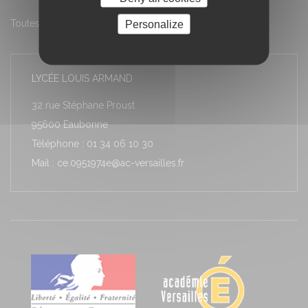
Toutes les actualités
Personalize
LYCÉE LOUIS ARMAND
32 rue Stéphane Proust
95600 Eaubonne
Téléphone : 01 34 06 10 30
Mail : ce.0951974e@ac-versailles.fr