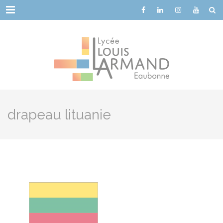
Cookies management panel
Menu
drapeau lituanie