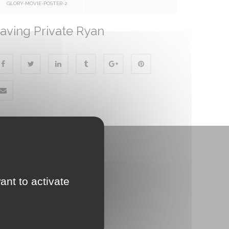
GLORY-MOVIE-POSTER-2
aving Private Ryan
ant to activate