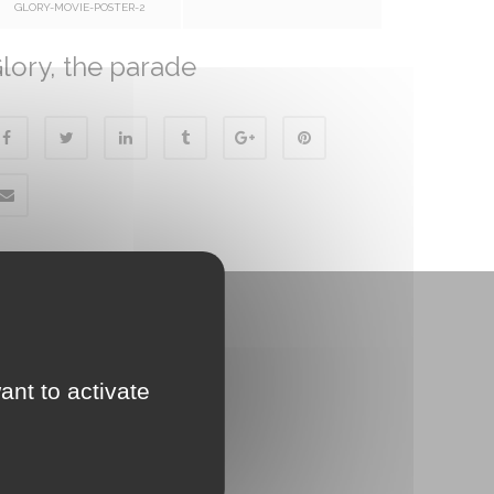
GLORY-MOVIE-POSTER-2
lory, the parade
ant to activate