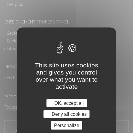
Les plus
ENSEIGNEMENT PROFESSIONNEL
Secteur industriel
Secteur tertiaire
Infos pratiques
This site uses cookies
MONLYCEE.NET (ENT) – PRONOTE
and gives you control
ENT – Accès à PRONOTE
over what you want to
activate
SUIVEZ-NOUS
OK, accept all
Toutes les actualités
Deny all cookies
Personalize
LYCÉE LOUIS ARMAND