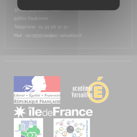
32 rue Stéphane Proust
95600 Eaubonne
Téléphone : 01 34 06 10 30
Mail : ce.0951974e@ac-versailles.fr