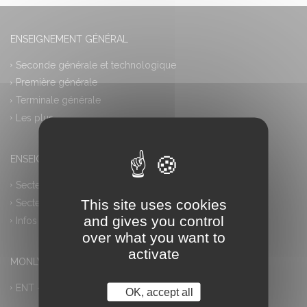
ENSEIGNEMENT GÉNÉRAL
Seconde générale et technologique
Première générale
Terminale générale
Les plus
ENSEIGNEMENT PROFESSIONNEL
Secteur industriel
This site uses cookies
Secteur tertiaire
and gives you control
Infos pratiques
over what you want to
activate
MONLYCEE.NET (ENT) – PRONOTE
ENT – Accès à PRONOTE
OK, accept all