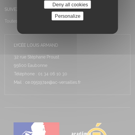
Deny all cookies
SUIVEZ-NOUS
Personalize
Toutes les actualités
LYCÉE LOUIS ARMAND
32 rue Stéphane Proust
95600 Eaubonne
Téléphone : 01 34 06 10 30
Mail : ce.0951974e@ac-versailles.fr