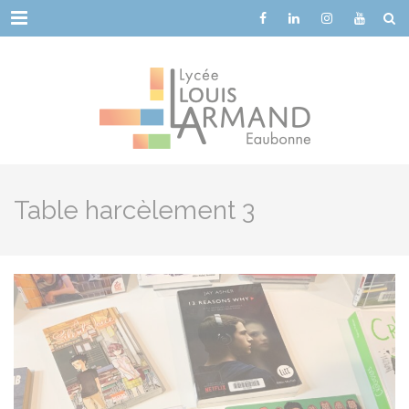
Cookies management panel
Menu
Table harcèlement 3