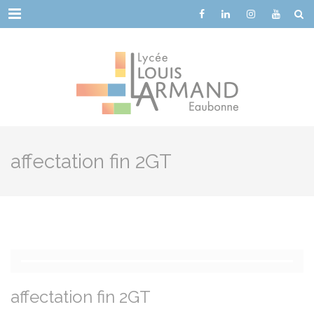
Cookies management panel
Menu
affectation fin 2GT
affectation fin 2GT