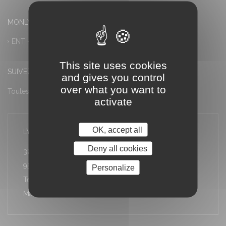
MONLYCEE.NET (ENT) – PRONOTE
ENT – Accès à PRONOTE
This site uses cookies
SUIVEZ-NOUS
and gives you control
over what you want to
Toutes les actualités
activate
OK, accept all
LYCÉE LOUIS ARMAND
Deny all cookies
32 rue Stéphane Proust
95600 Eaubonne
Personalize
Téléphone : 01 34 06 10 30
Mail : ce.0951974e@ac-versailles.fr