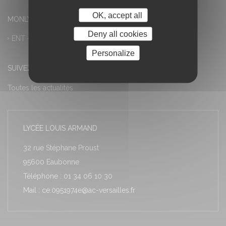
OK, accept all
MONLYCEE.NET (ENT) – PRONOTE
Deny all cookies
ENT – Accès à PRONOTE
Personalize
SUIVEZ-NOUS
Toutes les actualités
LYCÉE LOUIS ARMAND
32 rue Stéphane Proust
95600 Eaubonne
Téléphone : 01 34 06 10 30
Mail : ce.0951974e@ac-versailles.fr