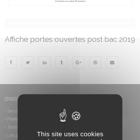
Affiche portes ouvertes post bac 2019
ENSEIGNEMENT GÉNÉRAL
Seconde générale et technologique
Première générale
Terminale générale
This site uses cookies
Les plus