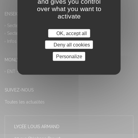
and gives you control
over what you want to
ENSEIGNEMENT PROFESSIONNEL
activate
Secteur industriel
OK, accept all
Secteur tertiaire
Infos pratiques
Deny all cookies
Personalize
MONLYCEE.NET (ENT) – PRONOTE
ENT – Accès à PRONOTE
SUIVEZ-NOUS
Toutes les actualités
LYCÉE LOUIS ARMAND