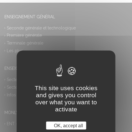
ENSEIGNEMENT GÉNÉRAL
Seconde générale et technologique
Première générale
Terminale générale
Les plus
ENSEIGNEMENT PROFESSIONNEL
Secteur industriel
This site uses cookies
Secteur tertiaire
and gives you control
Infos pratiques
over what you want to
activate
MONLYCEE.NET (ENT) – PRONOTE
ENT – Accès à PRONOTE
OK, accept all