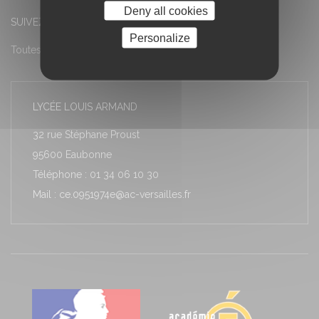
Deny all cookies
SUIVEZ-NOUS
Personalize
Toutes les actualités
LYCÉE LOUIS ARMAND
32 rue Stéphane Proust
95600 Eaubonne
Téléphone : 01 34 06 10 30
Mail : ce.0951974e@ac-versailles.fr