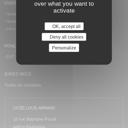
over what you want to
ENSEIGNEMENT PROFESSIONNEL
activate
Secteur industriel
Secteur tertiaire
OK, accept all
Infos pratiques
Deny all cookies
MONLYCEE.NET (ENT) – PRONOTE
Personalize
ENT – Accès à PRONOTE
SUIVEZ-NOUS
Toutes les actualités
LYCÉE LOUIS ARMAND
32 rue Stéphane Proust
95600 Eaubonne