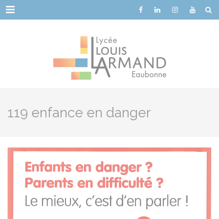
Cookies management panel
Menu
119 enfance en danger