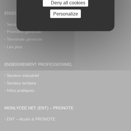
Deny all cookies
ENSEIGNEMENT GÉNÉRAL
Personalize
Seconde générale et technologique
Première générale
Terminale générale
Les plus
ENSEIGNEMENT PROFESSIONNEL
Secteur industriel
Secteur tertiaire
Infos pratiques
MONLYCEE.NET (ENT) – PRONOTE
ENT – Accès à PRONOTE