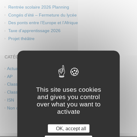
Rentrée scolaire 2026 Planning
Congés d’été – Fermeture du lycée
Des ponts entre l’Europe et l’Afrique
Taxe d’apprentissage 2026
Projet théâtre
CATÉGORIES
Actualités
AP
Classes européennes
This site uses cookies
Classes innovantes
and gives you control
ISN
over what you want to
Non classé
activate
OK, accept all