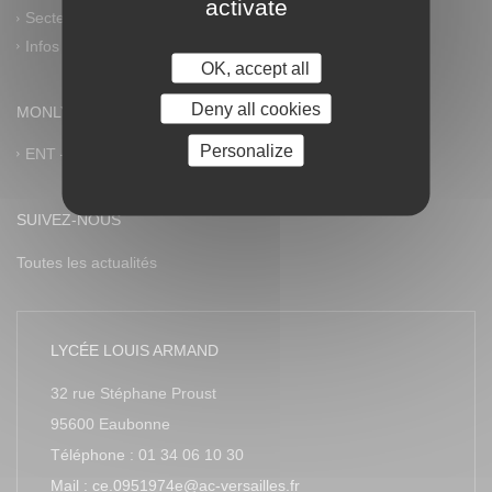
activate
Secteur tertiaire
Infos pratiques
OK, accept all
Deny all cookies
MONLYCEE.NET (ENT) – PRONOTE
Personalize
ENT – Accès à PRONOTE
SUIVEZ-NOUS
Toutes les actualités
LYCÉE LOUIS ARMAND
32 rue Stéphane Proust
95600 Eaubonne
Téléphone : 01 34 06 10 30
Mail : ce.0951974e@ac-versailles.fr