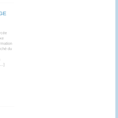
GE
ycée
axe
rmation
rché du
s
[…]