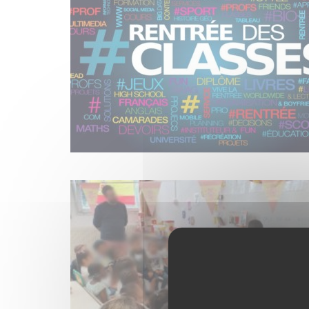
24
JUIN
07