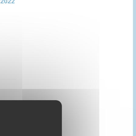
 2022
 des
minale
 juin
SPI.
ités