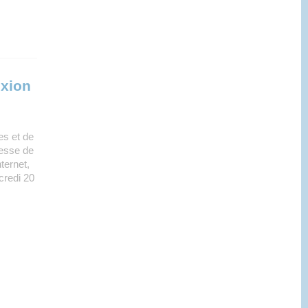
exion
s et de
resse de
ternet,
rcredi 20