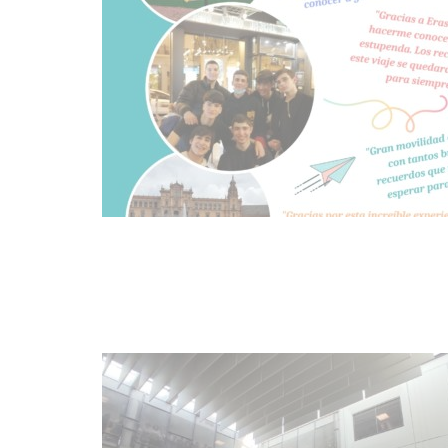
23
OCT
21