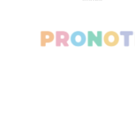
AVR
15