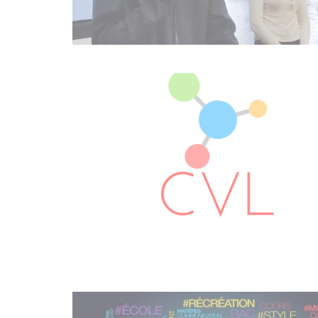
OCT
10
AOÛT