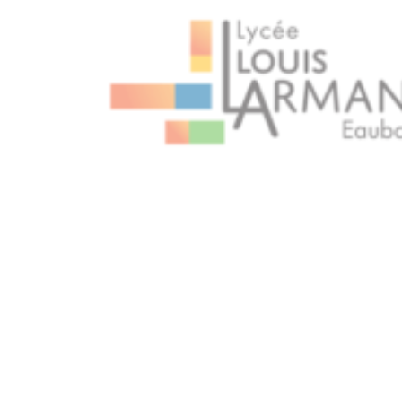
MAR
29
MAR
14