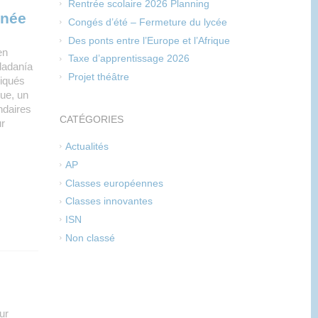
Rentrée scolaire 2026 Planning
nnée
Congés d’été – Fermeture du lycée
Des ponts entre l’Europe et l’Afrique
en
Taxe d’apprentissage 2026
dadanía
Projet théâtre
liqués
que, un
ndaires
CATÉGORIES
r
Actualités
AP
Classes européennes
Classes innovantes
ISN
Non classé
ur