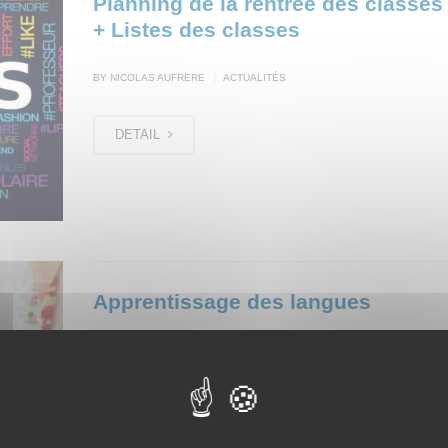
Planning de la rentrée des classes
+ Listes des classes
|
BY NICOLAS AUFRERE
ACTUALITÉS
DETAIL
Apprentissage des langues
Après avoir donné des cours d’espagnol à distance à
élèves de maternelle cette année, les élèves de la Ter
européenne espagnole les ont rencontrés le vendredi 3
2022 accompagnés par Mme MAGALHAES et M.CRE
Nos élèves ont organisé pour les maternelles des activ