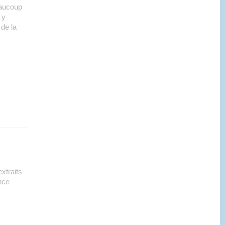
eaucoup
 y
de la
xtraits
nce