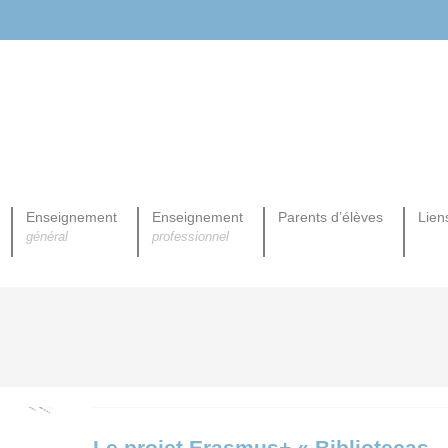
Enseignement
Enseignement
Parents d’élèves
Liens
général
professionnel
ROPEENNE PROFESSIONNELLE
Le projet Erasmus+ « Bibliotecas