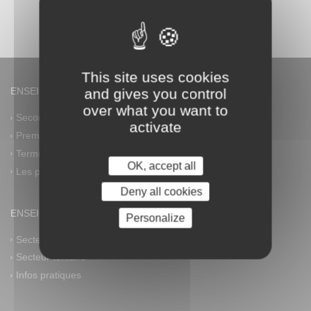
This site uses cookies
ENSEIGNEMENT GÉNÉRAL
and gives you control
over what you want to
Seconde générale et technologique
activate
Première générale
Terminale générale
OK, accept all
Les plus
Deny all cookies
ENSEIGNEMENT PROFESSIONNEL
Personalize
Secteur industriel
Secteur tertiaire
Infos pratiques