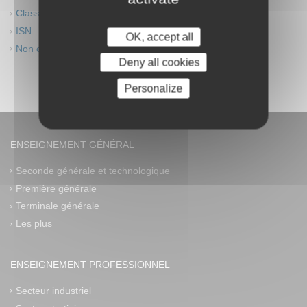
Classes innovantes
ISN
OK, accept all
Non classé
Deny all cookies
Personalize
ENSEIGNEMENT GÉNÉRAL
Seconde générale et technologique
Première générale
Terminale générale
Les plus
ENSEIGNEMENT PROFESSIONNEL
Secteur industriel