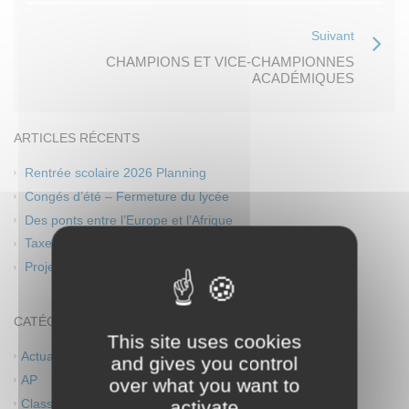
Suivant
CHAMPIONS ET VICE-CHAMPIONNES
ACADÉMIQUES
ARTICLES RÉCENTS
Rentrée scolaire 2026 Planning
Congés d’été – Fermeture du lycée
Des ponts entre l’Europe et l’Afrique
Taxe d’apprentissage 2026
Projet théâtre
CATÉGORIES
This site uses cookies
Actualités
and gives you control
AP
over what you want to
Classes européennes
activate