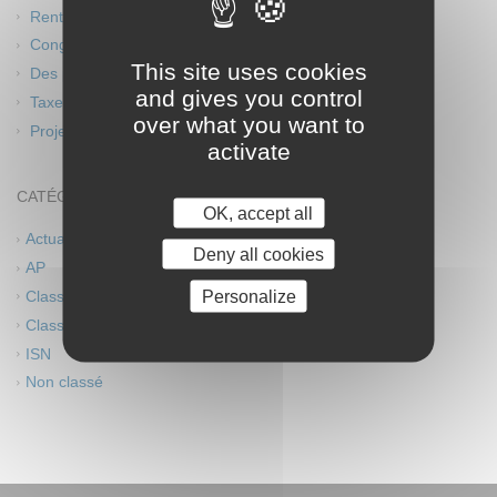
Rentrée scolaire 2026 Planning
Congés d’été – Fermeture du lycée
This site uses cookies
Des ponts entre l’Europe et l’Afrique
and gives you control
Taxe d’apprentissage 2026
over what you want to
Projet théâtre
activate
CATÉGORIES
OK, accept all
Actualités
Deny all cookies
AP
Personalize
Classes européennes
Classes innovantes
ISN
Non classé