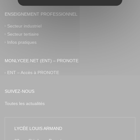
ENSEIGNEMENT PROFESSIONNEL
Secteur industriel
Secteur tertiaire
Infos pratiques
MONLYCEE.NET (ENT) – PRONOTE
ENT – Accès à PRONOTE
SUIVEZ-NOUS
Toutes les actualités
LYCÉE LOUIS ARMAND