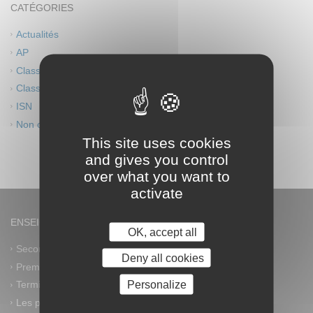
CATÉGORIES
Actualités
AP
Classes européennes
Classes innovantes
ISN
Non classé
This site uses cookies
and gives you control
over what you want to
activate
ENSEIGNEMENT GÉNÉRAL
OK, accept all
Seconde générale et technologique
Deny all cookies
Première générale
Personalize
Terminale générale
Les plus