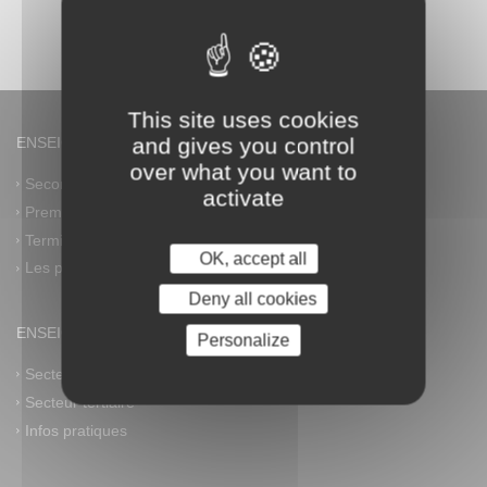
This site uses cookies
and gives you control
ENSEIGNEMENT GÉNÉRAL
over what you want to
Seconde générale et technologique
activate
Première générale
Terminale générale
OK, accept all
Les plus
Deny all cookies
ENSEIGNEMENT PROFESSIONNEL
Personalize
Secteur industriel
Secteur tertiaire
Infos pratiques