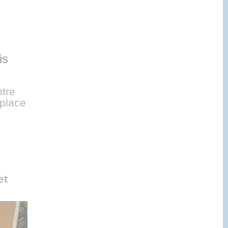
is
ntre
 place
et