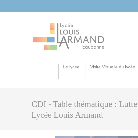
Cookies management panel
Le lycée
Visite Virtuelle du lycée
La séquence d’observation en classe de seconde du lycée général et technologique
Le CAP Équipier Polyvalent du Commerce
SECTION EU
CDI - Table thématique : Lutte 
Lycée Louis Armand